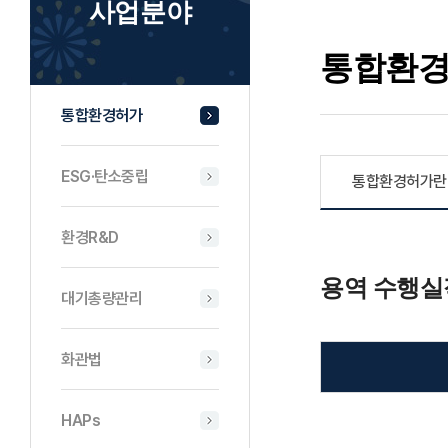
사업분야
통합환
통합환경허가
ESG·탄소중립
통합환경허가란
환경R&D
용역 수행실
대기총량관리
화관법
HAPs