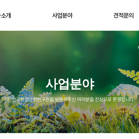
사소개
사업분야
견적문의
sion
통합환경허가
통합환경허가
인사말
ESG·탄소중립
기타 용역
사연혁
환경R&D
 체계
대기총량관리
사업분야
시는 길
화관법
(주)한국환경안전연구원을 방문해주신 여러분을 진심으로 환영합니다.
HAPs
환경법률 자문