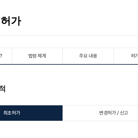
경허가
?
법령 체계
주요 내용
허
적
최초허가
변경허가 / 신고