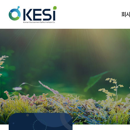
회
Vi
대표
회
조직
찾아오