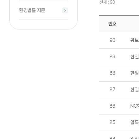
전체 : 90
환경법률 자문
번호
90
황보
89
한일
88
한일
87
한일
86
NC
85
알룩
84
일신