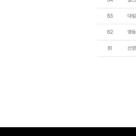
83
대림
82
영동
81
선영