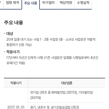
?
법령 체계
허가절차
핵심역량
수행실적
주요 내용
주요 내용
대상
20개 업종 대기 또는 수질 1 · 2종 사업장 (중 · 소규모 사업장은 자발적
통합허가 신청 가능)
적용시기
17년부터 5년간 단계적 시행 (기존 사업장은 업종별 시행일로부터 4년간
유예기간 적용)
적용시기
대상업종
전기업 (351) 중 화력발전업 (35113), 기타발전업
(35119)
2017. 01. 01
증기, 냉온수 및 공기조절공급업 (353)