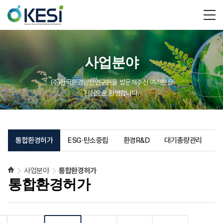
사업분야
(주)한국환경안전연구원을 방문해주신 여러분을
진심으로 환영합니다.
통합환경허가
ESG·탄소중립
환경R&D
대기총량관리
사업분야
통합환경허가
통합환경허가